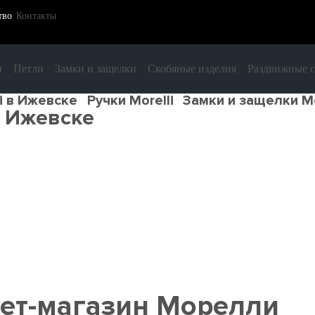
тво
Контакты
и
Петли
Замки и защелки
Скобяные изделия
Раздвижные 
li в Ижевске
Ручки Morelli
Замки и защелки Mo
в Ижевске
ет-магазин Морелли