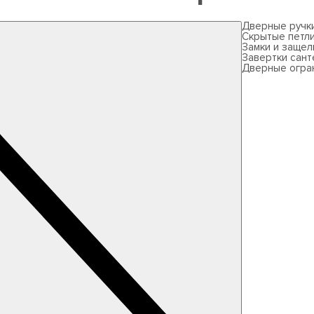
Дверные ручк
Скрытые петл
Замки и защел
Завертки сант
Дверные огра