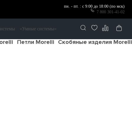
пн. - пт. : с 9:00 до 18:00 (по мск)
7 800 301-41-02
системы
«Умные системы»
relli
Петли Morelli
Скобяные изделия Morelli