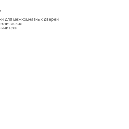
и
и
ки для межкомнатных дверей
ехнические
ничители